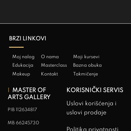
v
e
:
BRZI LINKOVI
Moj nalog
O nama
Moji kursevi
Edukacija
Masterclass
Bazna obuka
Makeup
Kontakt
Takmičenje
MASTER OF
KORISNIČKI SERVIS
ARTS GALLERY
Uslovi korišćenja i
PIB
112634817
uslovi prodaje
MB
66245730
Politika privatnosti