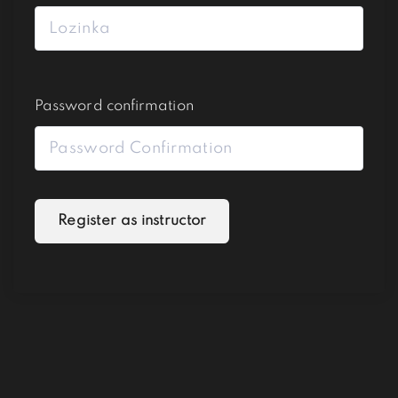
Password confirmation
A
Register as instructor
l
t
e
r
n
a
t
i