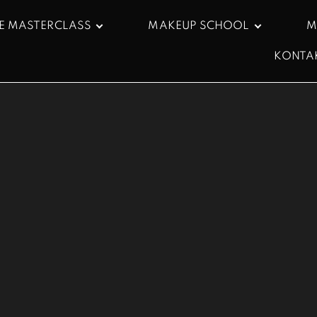
E MASTERCLASS
MAKEUP SCHOOL
M
KONTA
online obuka
Našminkaj se sama
Bazne obuke
Usavršavanja